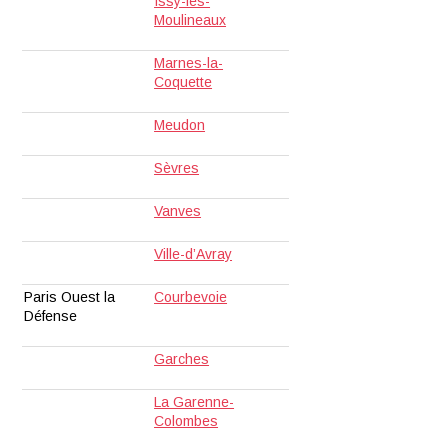
Issy-les-
Moulineaux
Marnes-la-
Coquette
Meudon
Sèvres
Vanves
Ville-d’Avray
Paris Ouest la
Courbevoie
Défense
Garches
La Garenne-
Colombes