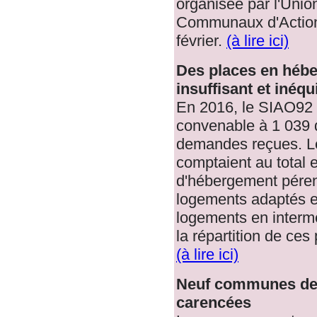
organisée par l'Unio
Communaux d'Action
février.
(à lire ici)
Des places en héb
insuffisant et inéq
En 2016, le SIAO92 
convenable à 1 039 
demandes reçues. L
comptaient au total 
d'hébergement péren
logements adaptés e
logements en intermé
la répartition de ce
(à lire ici)
Neuf communes de
carencées