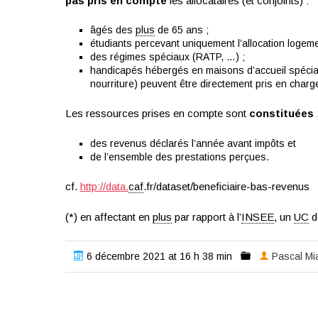
pas pris en compte
les allocataires (et conjoints) :
âgés des
plus
de 65 ans ;
étudiants percevant uniquement l’allocation logeme
des régimes spéciaux (RATP, …) ;
handicapés hébergés en maisons d’accueil spéciali
nourriture) peuvent être directement pris en charg
Les ressources prises en compte sont
constituées
des revenus déclarés l’année avant impôts et
de l’ensemble des prestations perçues.
cf.
http://data.
caf
.fr/dataset/beneficiaire-bas-revenus
(*) en affectant en
plus
par rapport à l’
INSEE
, un
UC
d
6 décembre 2021 at 16 h 38 min
Pascal Mi