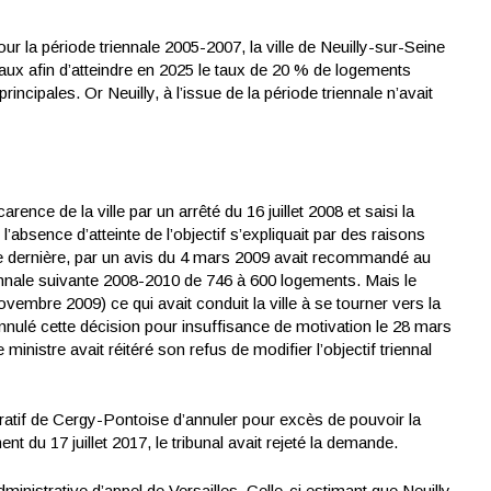
ur la période triennale 2005-2007, la ville de Neuilly-sur-Seine
ciaux afin d’atteindre en 2025 le taux de 20 % de logements
ncipales. Or Neuilly, à l’issue de la période triennale n’avait
ence de la ville par un arrêté du 16 juillet 2008 et saisi la
absence d’atteinte de l’objectif s’expliquait par des raisons
tte dernière, par un avis du 4 mars 2009 avait recommandé au
iennale suivante 2008-2010 de 746 à 600 logements. Mais le
 novembre 2009) ce qui avait conduit la ville à se tourner vers la
 annulé cette décision pour insuffisance de motivation le 28 mars
inistre avait réitéré son refus de modifier l’objectif triennal
atif de Cergy-Pontoise d’annuler pour excès de pouvoir la
t du 17 juillet 2017, le tribunal avait rejeté la demande.
inistrative d’appel de Versailles. Celle-ci estimant que Neuilly