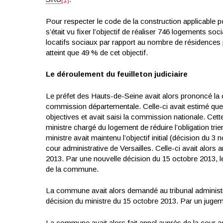
Pour respecter le code de la construction applicable po
s’était vu fixer l’objectif de réaliser 746 logements so
locatifs sociaux par rapport au nombre de résidences pri
atteint que 49 % de cet objectif.
Le déroulement du feuilleton judiciaire
Le préfet des Hauts-de-Seine avait alors prononcé la car
commission départementale. Celle-ci avait estimé que l’
objectives et avait saisi la commission nationale. Ce
ministre chargé du logement de réduire l’obligation tr
ministre avait maintenu l’objectif initial (décision du 3
cour administrative de Versailles. Celle-ci avait alors
2013. Par une nouvelle décision du 15 octobre 2013, le m
de la commune.
La commune avait alors demandé au tribunal administr
décision du ministre du 15 octobre 2013. Par un jugemen
La commune avait alors fait appel auprès de la cour adm