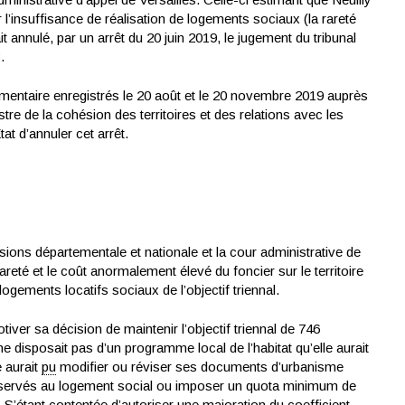
r l’insuffisance de réalisation de logements sociaux (la rareté
ait annulé, par un arrêt du 20 juin 2019, le jugement du tribunal
.
ntaire enregistrés le 20 août et le 20 novembre 2019 auprès
stre de la cohésion des territoires et des relations avec les
tat d’annuler cet arrêt.
ons départementale et nationale et la cour administrative de
areté et le coût anormalement élevé du foncier sur le territoire
ogements locatifs sociaux de l’objectif triennal.
ver sa décision de maintenir l’objectif triennal de 746
ne disposait pas d’un programme local de l’habitat qu’elle aurait
e aurait
pu
modifier ou réviser ses documents d’urbanisme
servés au logement social ou imposer un quota minimum de
’étant contentée d’autoriser une majoration du coefficient