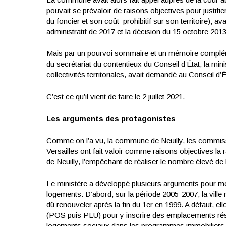
pouvait se prévaloir de raisons objectives pour justifie
du foncier et son coût prohibitif sur son territoire), av
administratif de 2017 et la décision du 15 octobre 2013
Mais par un pourvoi sommaire et un mémoire compléme
du secrétariat du contentieux du Conseil d’État, la mini
collectivités territoriales, avait demandé au Conseil d’É
C’est ce qu’il vient de faire le 2 juillet 2021.
Les arguments des protagonistes
Comme on l’a vu, la commune de Neuilly, les commissi
Versailles ont fait valoir comme raisons objectives la r
de Neuilly, l’empêchant de réaliser le nombre élevé de l
Le ministère a développé plusieurs arguments pour moti
logements. D’abord, sur la période 2005-2007, la ville 
dû renouveler après la fin du 1er en 1999. A défaut, ell
(POS puis PLU) pour y inscrire des emplacements ré
logements sociaux dans les programmes immobiliers. S