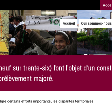
Accè
Accueil
Qui sommes-nous
uf sur trente-six) font l’objet d’un cons
 prélèvement majoré.
ré certains efforts importants, les disparités territoriales