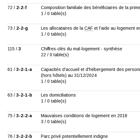
72 /
2-2-f
Composition familiale des bénéficiaires de la prime
1 / 0 table(s)
73 /
2-2-g
Les allocataires de la
CAF
et l'aide au logement 
1 / 0 table(s)
115 /
3
Chiffres-clés du mal-logement - synthèse
22 / 0 table(s)
61 /
3-2-1-a
Capacités d'accueil et d'hébergement des person
(hors hôtels) au 31/12/2024
1 / 0 table(s)
63 /
3-2-1-b
Les domiciliations
1 / 0 table(s)
75 /
3-2-2-a
Mauvaises conditions de logement en 2018
3 / 0 table(s)
76 /
3-2-2-b
Parc privé potentiellement indigne