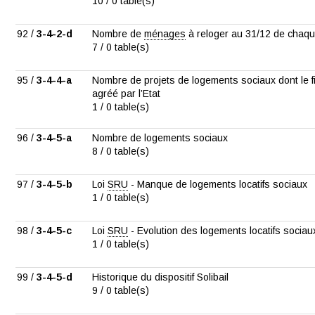
10 / 0 table(s)
92 /
3-4-2-d
Nombre de
ménages
à reloger au 31/12 de chaq
7 / 0 table(s)
95 /
3-4-4-a
Nombre de projets de logements sociaux dont le 
agréé par l’Etat
1 / 0 table(s)
96 /
3-4-5-a
Nombre de logements sociaux
8 / 0 table(s)
97 /
3-4-5-b
Loi
SRU
- Manque de logements locatifs sociaux
1 / 0 table(s)
98 /
3-4-5-c
Loi
SRU
- Evolution des logements locatifs sociau
1 / 0 table(s)
99 /
3-4-5-d
Historique du dispositif Solibail
9 / 0 table(s)