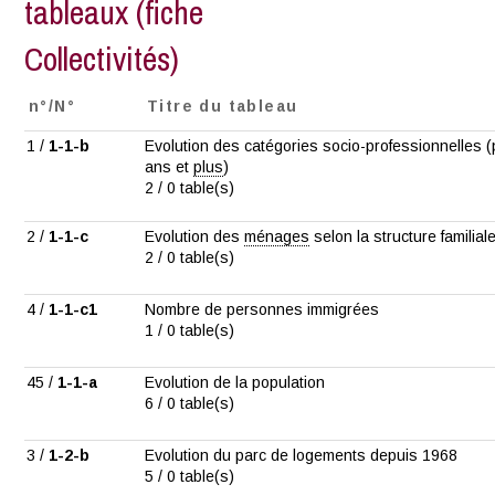
tableaux (fiche
Collectivités)
n°/N°
Titre du tableau
1 /
1-1-b
Evolution des catégories socio-professionnelles (
ans et
plus
)
2 / 0 table(s)
2 /
1-1-c
Evolution des
ménages
selon la structure familial
2 / 0 table(s)
4 /
1-1-c1
Nombre de personnes immigrées
1 / 0 table(s)
45 /
1-1-a
Evolution de la population
6 / 0 table(s)
3 /
1-2-b
Evolution du parc de logements depuis 1968
5 / 0 table(s)