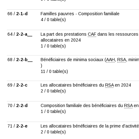
66 /
2-1-d
Familles pauvres - Composition familiale
4 / 0 table(s)
64 /
2-2-a__
La part des prestations
CAF
dans les ressources
allocataires en 2024
1 / 0 table(s)
68 /
2-2-b__
Bénéficiaires de minima sociaux (
AAH
,
RSA
, mini
)
11 / 0 table(s)
69 /
2-2-c
Les allocataires bénéficiaires du
RSA
en 2024
2 / 0 table(s)
70 /
2-2-d
Composition familiale des bénéficiaires du
RSA
en
1 / 0 table(s)
71 /
2-2-e
Les allocataires bénéficiaires de la prime d'activi
2 / 0 table(s)