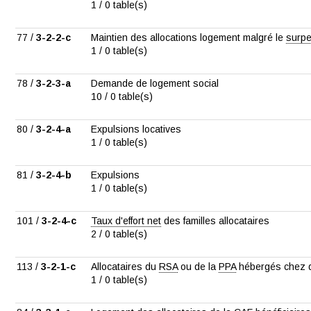
1 / 0 table(s)
77 /
3-2-2-c
Maintien des allocations logement malgré le
surp
1 / 0 table(s)
78 /
3-2-3-a
Demande de logement social
10 / 0 table(s)
80 /
3-2-4-a
Expulsions locatives
1 / 0 table(s)
81 /
3-2-4-b
Expulsions
1 / 0 table(s)
101 /
3-2-4-c
Taux d'effort net
des familles allocataires
2 / 0 table(s)
113 /
3-2-1-c
Allocataires du
RSA
ou de la
PPA
hébergés chez d
1 / 0 table(s)