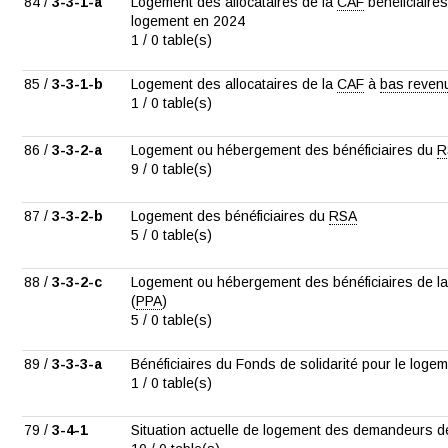
84 /
3-3-1-a
Logement des allocataires de la
CAF
bénéficiaires
logement en 2024
1 / 0 table(s)
85 /
3-3-1-b
Logement des allocataires de la
CAF
à
bas reven
1 / 0 table(s)
86 /
3-3-2-a
Logement ou hébergement des bénéficiaires du
R
9 / 0 table(s)
87 /
3-3-2-b
Logement des bénéficiaires du
RSA
5 / 0 table(s)
88 /
3-3-2-c
Logement ou hébergement des bénéficiaires de la 
(
PPA
)
5 / 0 table(s)
89 /
3-3-3-a
Bénéficiaires du Fonds de solidarité pour le logem
1 / 0 table(s)
79 /
3-4-1
Situation actuelle de logement des demandeurs d