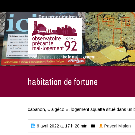
Mobilisons-nous contre le mal-logement
habitation de fortune
cabanon, « algéco », logement squatté situé dans un b
6 avril 2022 at 17 h 28 min
Pascal Mialon