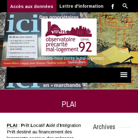
Lettre d'information
Accès aux données
Mobilisons-nous contre le mal-logement
PLAI
Archives
PLAI
:
P
rêt
L
ocatif
A
idé d’
I
ntégration
Prêt destiné au financement des